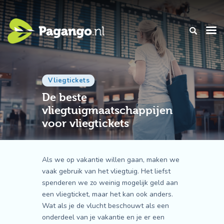
Vliegtickets
De beste
vliegtuigmaatschappijen
voor vliegtickets
Als we op vakantie willen gaan, maken we
vaak gebruik van het vliegtuig. Het liefst
spenderen we zo weinig mogelijk geld aan
een vliegticket, maar het kan ook anders.
Wat als je de vlucht beschouwt als een
onderdeel van je vakantie en je er een