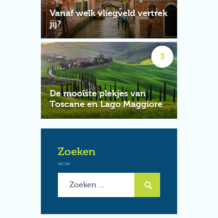
Vanaf welk vliegveld vertrek
jij?
De mooiste plekjes van
Toscane en Lago Maggiore
Zoeken