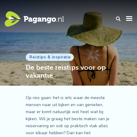
Reistips & inspiratie
De beste reistips voor op
vakantie
Op reis gaan: het is iets waar de meeste
mensen naar uit kijken en van genieten,
maar er komt natuurlijk wel heel wat bij
kijken. Wil je graag het beste maken van je
reiservaring en ook op praktisch vlak alles
voor elkaar hebben? Dan kan het