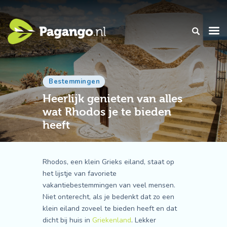
Bestemmingen
Heerlijk genieten van alles
wat Rhodos je te bieden
heeft
Rhodos, een klein Grieks eiland, staat op
het lijstje van favoriete
vakantiebestemmingen van veel mensen.
Niet onterecht, als je bedenkt dat zo een
klein eiland zoveel te bieden heeft en dat
dicht bij huis in
Griekenland
. Lekker